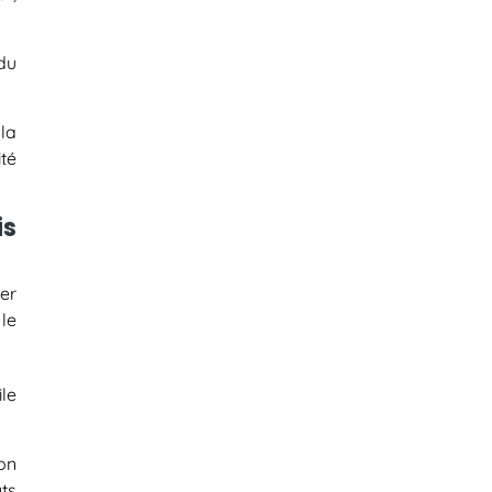
du
la
ité
is
er
le
ile
on
ts