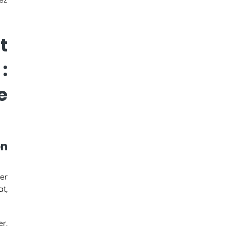
t
:
e
on
er
t,
r,