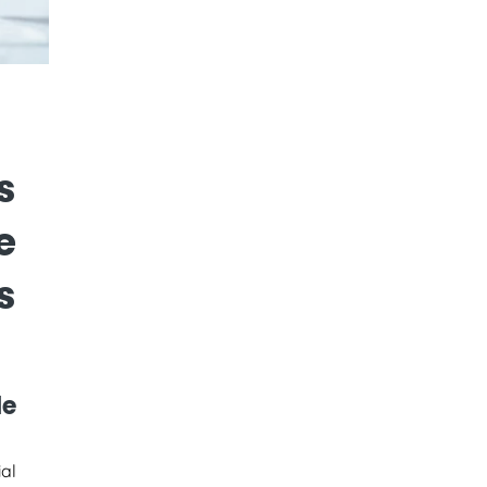
s
e
s
le
al