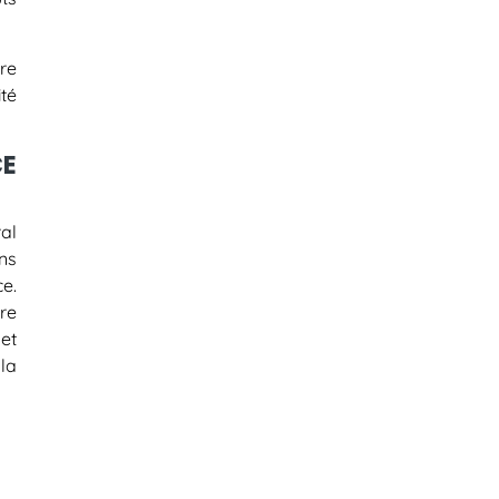
re
té
CE
al
ns
e.
re
et
la