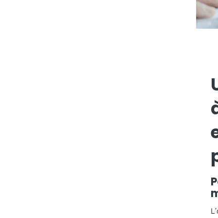
P
m
L