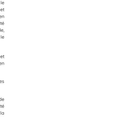
 le
et
en
té
e,
 le
et
en
es
de
ité
la