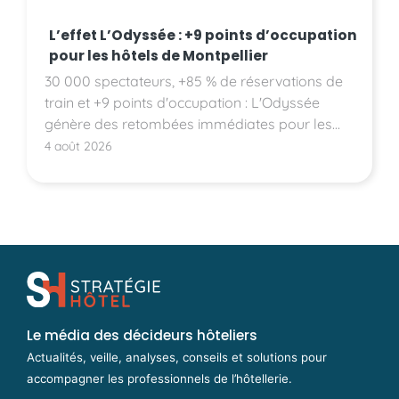
L’effet L’Odyssée : +9 points d’occupation
pour les hôtels de Montpellier
30 000 spectateurs, +85 % de réservations de
train et +9 points d'occupation : L'Odyssée
génère des retombées immédiates pour les
hôtels montpelliérains.
4 août 2026
Le média des décideurs hôteliers
Actualités, veille, analyses, conseils et solutions pour
accompagner les professionnels de l’hôtellerie.