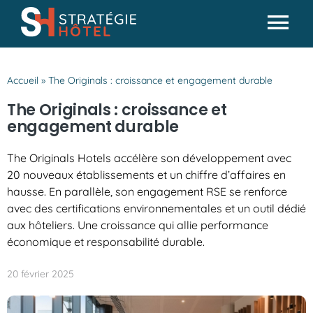
Passer
au
Tog
contenu
Actualités
Nav
Accueil
»
The Originals : croissance et engagement durable
Analyses & conseils
The Originals : croissance et
Partenaires
engagement durable
Missions SH
The Originals Hotels accélère son développement avec
20 nouveaux établissements et un chiffre d’affaires en
hausse. En parallèle, son engagement RSE se renforce
avec des certifications environnementales et un outil dédié
aux hôteliers. Une croissance qui allie performance
économique et responsabilité durable.
20 février 2025