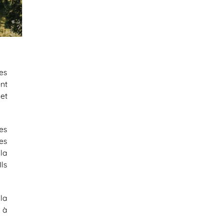
es
nt
et
es
es
 la
ls
la
 à