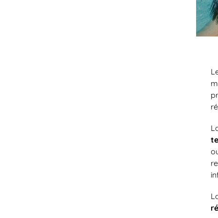
L
m
p
r
L
t
ou
r
in
L
r