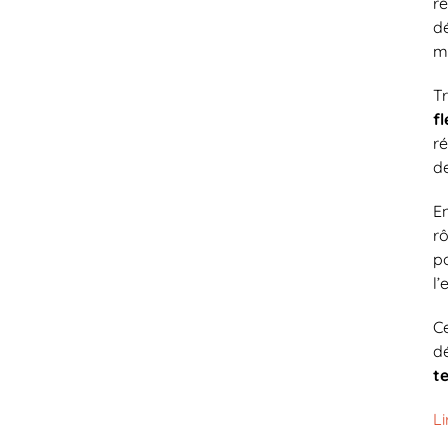
r
d
m
T
f
ré
de
E
rô
po
l’
C
d
t
Li