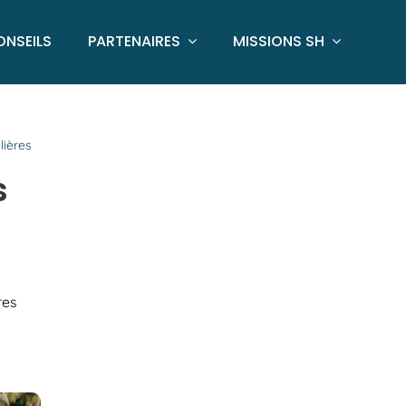
ONSEILS
PARTENAIRES
MISSIONS SH
lières
s
res