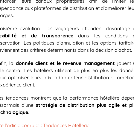
enforcer leurs canaux propriétaires afin de limiter le
épendance aux plateformes de distribution et d’améliorer leu
arges.
roisième évolution : les voyageurs attendent davantage 
lexibilité et de transparence
dans les conditions 
servation. Les politiques d’annulation et les options tarifai
viennent des critères déterminants dans la décision d’achat.
nfin, la
donnée client et le revenue management
jouent 
le central. Les hôteliers utilisent de plus en plus les donn
ur optimiser leurs prix, adapter leur distribution et amélio
expérience client.
es tendances montrent que la performance hôtelière dépe
ésormais d’une
stratégie de distribution plus agile et pl
echnologique
.
re l’article complet : Tendances Hôtellerie