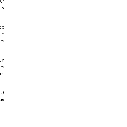
ur
rs
de
de
res
un
ées
rer
nd
us