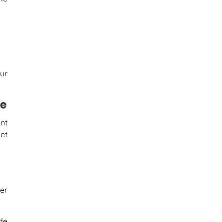
ur
te
nt
 et
ger
 de