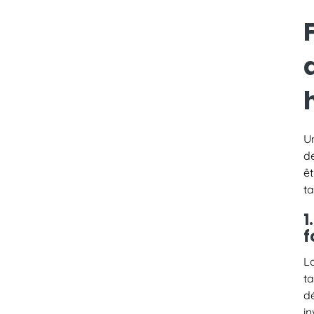
Un
de
ê
ta
1
f
L
ta
d
i