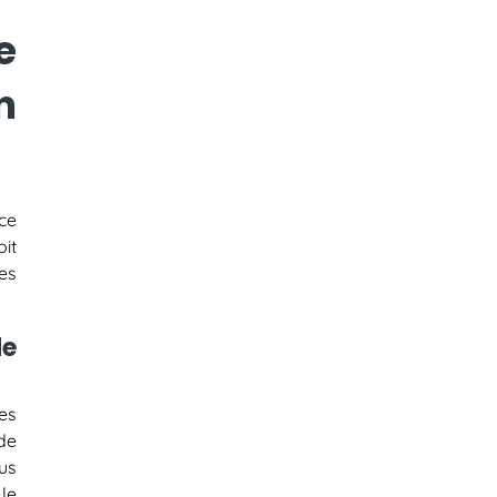
e
n
ace
it
es
de
es
 de
us
le