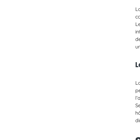
L
c
L
in
de
un
L
La
p
l’
S
h
di