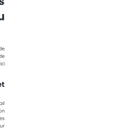
s
u
 de
de
ici
et
il
on
es
ur