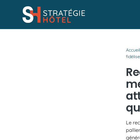
Passer
au
contenu
Accuei
fidélis
Re
me
at
qu
Le rec
pallie
génér