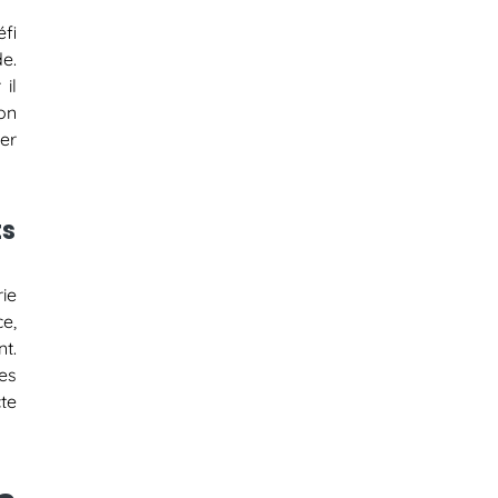
fi
e.
il
ion
rer
ts
rie
e,
nt.
es
te