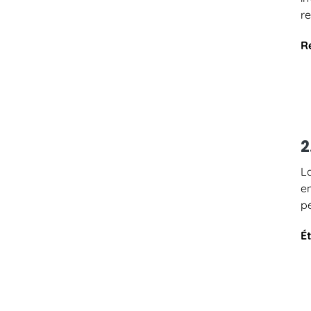
re
R
2
L
en
pe
Ét