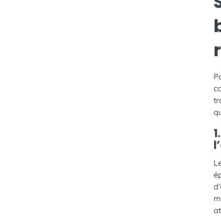
P
c
tr
qu
1
l
L
é
d
m
at