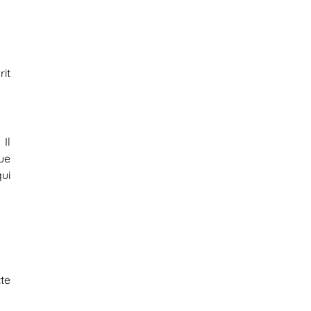
it
Il
ue
qui
te