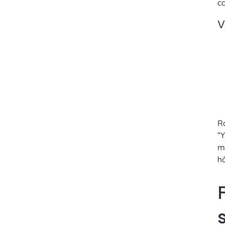
ca
V
R
“
m
hô