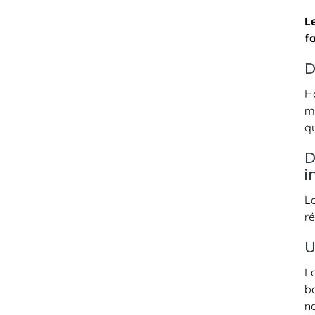
L
f
D
H
m
qu
D
i
L
r
U
L
b
n