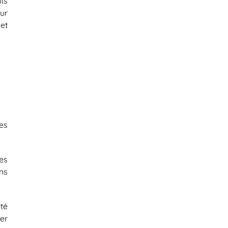
ts
ur
et
es
es
ns
té
er