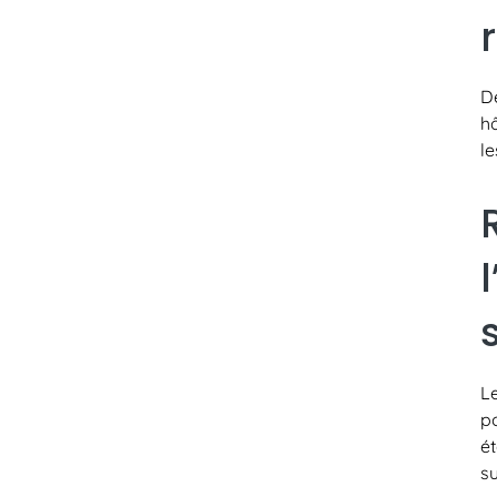
D
hô
le
L
po
é
su