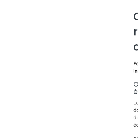
F
in
é
L
d
d
é