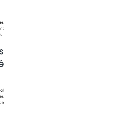
es
ant
s.
s
é
al
des
de