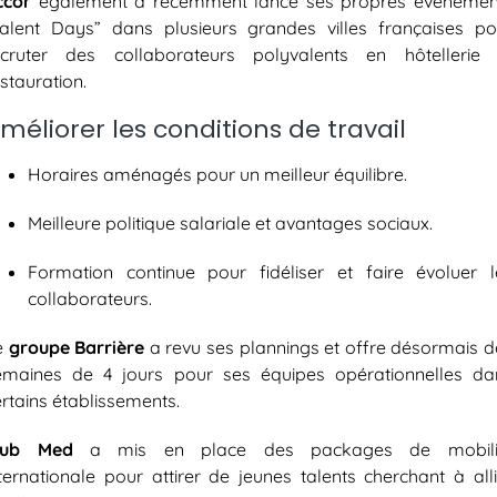
ccor
également a récemment lancé ses propres événemen
Talent Days” dans plusieurs grandes villes françaises po
ecruter des collaborateurs polyvalents en hôtellerie 
stauration.
méliorer les conditions de travail
Horaires aménagés pour un meilleur équilibre.
Meilleure politique salariale et avantages sociaux.
Formation continue pour fidéliser et faire évoluer l
collaborateurs.
e
groupe Barrière
a revu ses plannings et offre désormais d
emaines de 4 jours pour ses équipes opérationnelles da
rtains établissements.
lub Med
a mis en place des packages de mobili
nternationale pour attirer de jeunes talents cherchant à alli