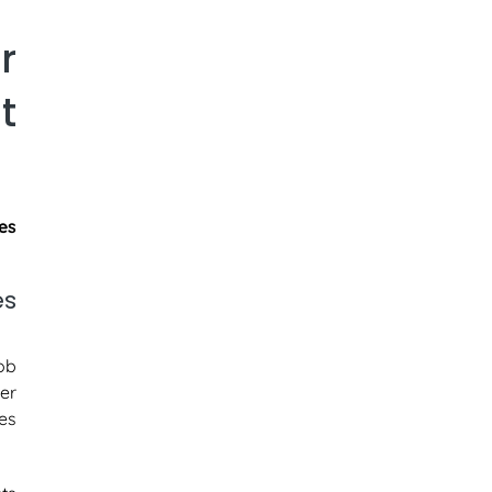
r
t
es
s
ob
er
es