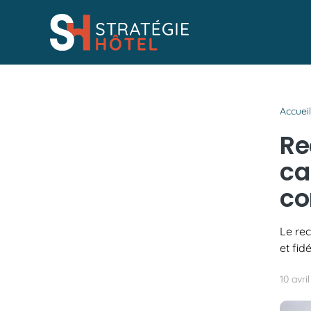
Passer
au
contenu
Accuei
Re
ca
co
Le rec
et fid
10 avri