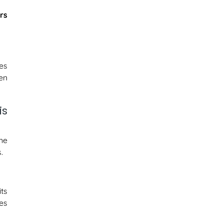
rs
es
en
is
ne
.
ts
es