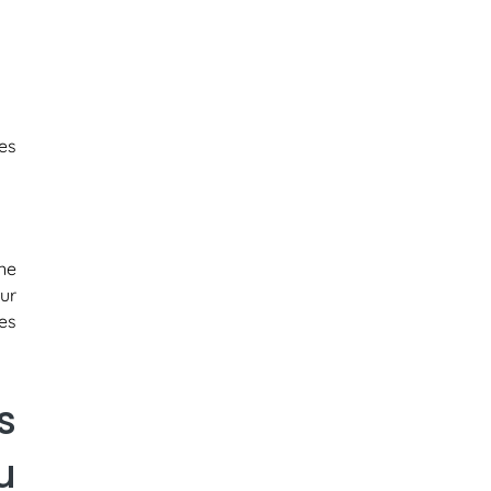
es
ne
ur
es
s
u