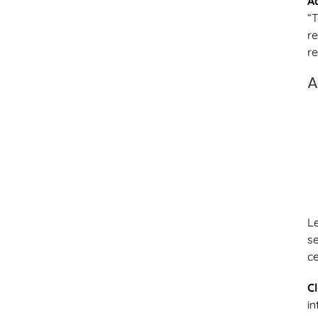
A
“
r
re
A
L
s
ce
C
i