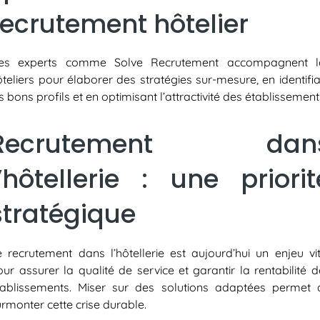
recrutement hôtelier
es experts comme Solve Recrutement accompagnent l
teliers pour élaborer des stratégies sur-mesure, en identifi
s bons profils et en optimisant l’attractivité des établissement
Recrutement dan
l’hôtellerie : une priorit
stratégique
e recrutement dans l’hôtellerie est aujourd’hui un enjeu vit
ur assurer la qualité de service et garantir la rentabilité 
tablissements. Miser sur des solutions adaptées permet 
rmonter cette crise durable.