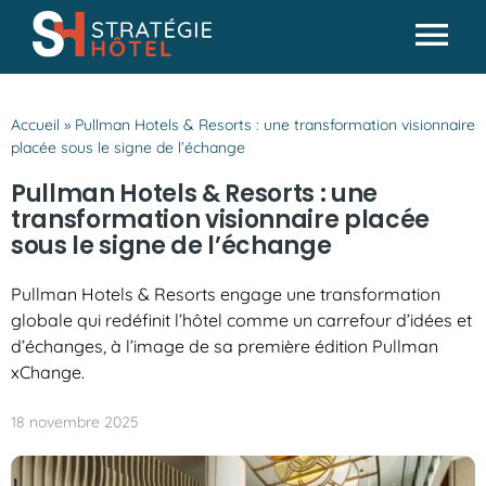
Passer
au
Tog
contenu
Actualités
Nav
Accueil
»
Pullman Hotels & Resorts : une transformation visionnaire
Analyses & conseils
placée sous le signe de l’échange
Partenaires
Pullman Hotels & Resorts : une
transformation visionnaire placée
Missions SH
sous le signe de l’échange
Pullman Hotels & Resorts engage une transformation
globale qui redéfinit l’hôtel comme un carrefour d’idées et
d’échanges, à l’image de sa première édition Pullman
xChange.
18 novembre 2025