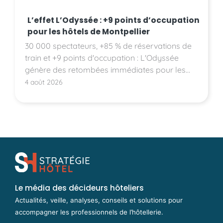
L’effet L’Odyssée : +9 points d’occupation
pour les hôtels de Montpellier
30 000 spectateurs, +85 % de réservations de
train et +9 points d'occupation : L'Odyssée
génère des retombées immédiates pour les
hôtels montpelliérains.
4 août 2026
Le média des décideurs hôteliers
Actualités, veille, analyses, conseils et solutions pour
accompagner les professionnels de l’hôtellerie.