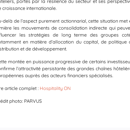
teliers, portés par la résilience du secteur et ses perspecti
 croissance internationale.
-delà de l’aspect purement actionnarial, cette situation met
umière les mouvements de consolidation indirecte qui peuve
nfluencer les stratégies de long terme des groupes coté
otamment en matière d’allocation du capital, de politique 
istribution et de développement.
ette montée en puissance progressive de certains investisseu
nfirme l’attractivité persistante des grandes chaînes hôteliè
uropéennes auprès des acteurs financiers spécialisés.
re article complet :
Hospitality ON
rédit photo: PARVUS