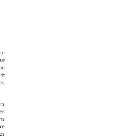
al
eur
on
it
es
rs
es
ns
re
es