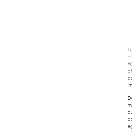
L
d
h
o
d
in
D
m
q
a
é