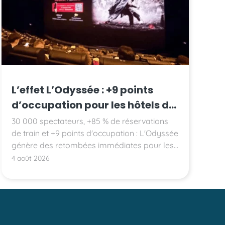
L’effet L’Odyssée : +9 points
d’occupation pour les hôtels de
Montpellier
30 000 spectateurs, +85 % de réservations
de train et +9 points d'occupation : L'Odyssée
génère des retombées immédiates pour les
hôtels montpelliérains.
4 août 2026