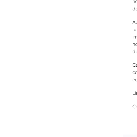
hô
de
Au
l
i
n
d
C
co
e
Li
C