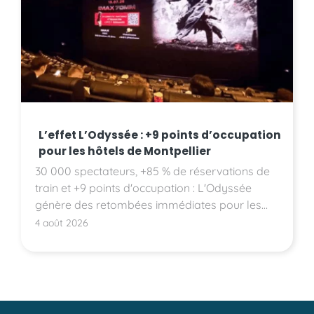
L’effet L’Odyssée : +9 points d’occupation
pour les hôtels de Montpellier
30 000 spectateurs, +85 % de réservations de
train et +9 points d'occupation : L'Odyssée
génère des retombées immédiates pour les
hôtels montpelliérains.
4 août 2026