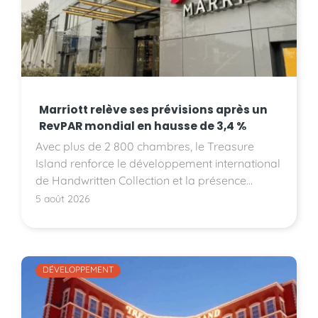
Marriott relève ses prévisions après un
RevPAR mondial en hausse de 3,4 %
Avec plus de 2 800 chambres, le Treasure
Island renforce le développement international
de Handwritten Collection et la présence
d'Accor sur le marché américain.
5 août 2026
DÉVELOPPEMENT