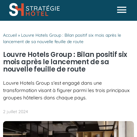
Passer
au
Tog
contenu
Actualités
Nav
Accueil
»
Louvre Hotels Group : Bilan positif six mois après le
Analyses & conseils
lancement de sa nouvelle feuille de route
Partenaires
Louvre Hotels Group : Bilan positif six
mois après le lancement de sa
Missions SH
nouvelle feuille de route
Louvre Hotels Group s'est engagé dans une
transformation visant à figurer parmi les trois principaux
groupes hôteliers dans chaque pays.
2 juillet 2024