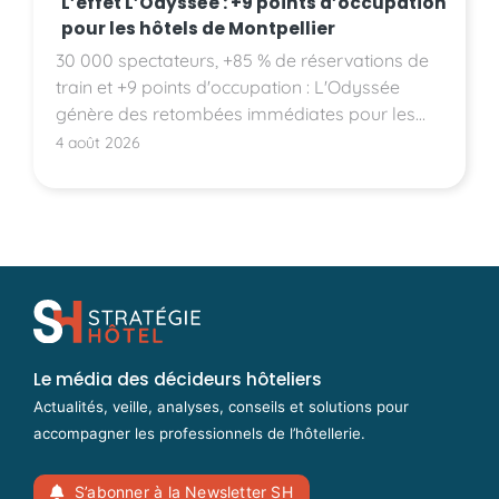
L’effet L’Odyssée : +9 points d’occupation
pour les hôtels de Montpellier
30 000 spectateurs, +85 % de réservations de
train et +9 points d'occupation : L'Odyssée
génère des retombées immédiates pour les
hôtels montpelliérains.
4 août 2026
Le média des décideurs hôteliers
Actualités, veille, analyses, conseils et solutions pour
accompagner les professionnels de l’hôtellerie.
S’abonner à la Newsletter SH