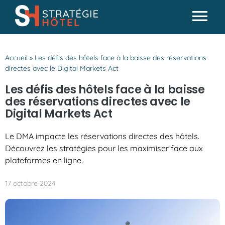
Passer
au
Tog
contenu
Actualités
Nav
Accueil
»
Les défis des hôtels face à la baisse des réservations
Analyses & conseils
directes avec le Digital Markets Act
Partenaires
Les défis des hôtels face à la baisse
des réservations directes avec le
Missions SH
Digital Markets Act
Le DMA impacte les réservations directes des hôtels.
Découvrez les stratégies pour les maximiser face aux
plateformes en ligne.
17 octobre 2024