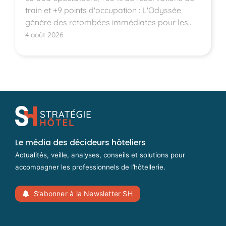
train et +9 points d'occupation : L'Odyssée
génère des retombées immédiates pour les
hôtels montpelliérains.
4 août 2026
Le média des décideurs hôteliers
Actualités, veille, analyses, conseils et solutions pour
accompagner les professionnels de l’hôtellerie.
S’abonner à la Newsletter SH