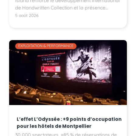
Island renforce le développement international
de Handwritten Collection et la présence
d'Accor sur le marché américain.
5 août 2026
EXPLOITATION & PERFORMANCE
L’effet L’Odyssée : +9 points d’occupation
pour les hôtels de Montpellier
30 000 spectateurs, +85 % de réservations de