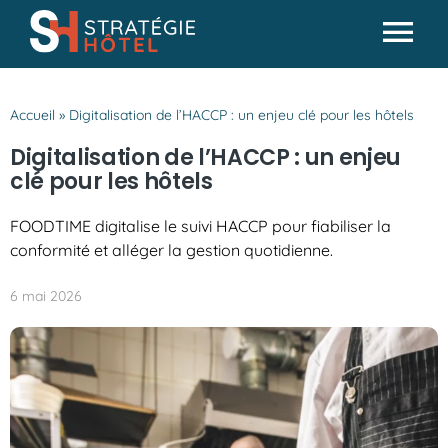
Passer
au
Tog
contenu
Actualités
Nav
Accueil
»
Digitalisation de l’HACCP : un enjeu clé pour les hôtels
Analyses & conseils
Digitalisation de l’HACCP : un enjeu
Partenaires
clé pour les hôtels
Missions SH
FOODTIME digitalise le suivi HACCP pour fiabiliser la
conformité et alléger la gestion quotidienne.
6 mai 2026