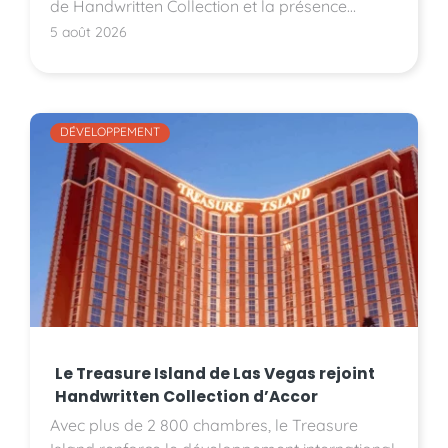
de Handwritten Collection et la présence
d'Accor sur le marché américain.
5 août 2026
DÉVELOPPEMENT
Le Treasure Island de Las Vegas rejoint
Handwritten Collection d’Accor
Avec plus de 2 800 chambres, le Treasure