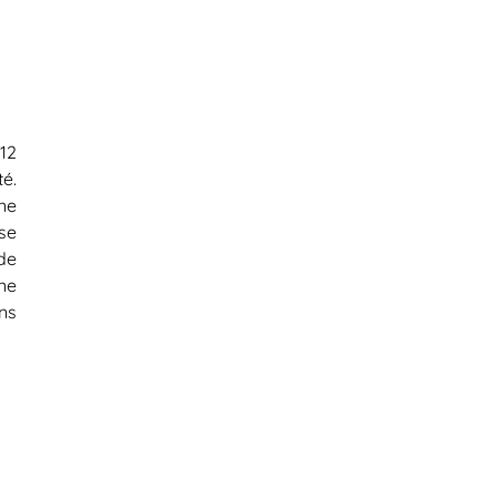
12
é.
ne
 se
de
ne
ns