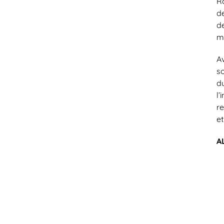
R
d
de
ma
A
s
d
l
re
e
A