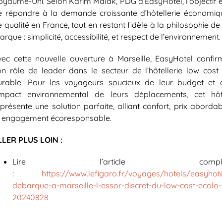
oyaume-Uni. Selon Karim Malak, PDG d’EasyHotel, l’objectif e
e répondre à la demande croissante d’hôtellerie économiq
 qualité en France, tout en restant fidèle à la philosophie de
rque : simplicité, accessibilité, et respect de l’environnement.
vec cette nouvelle ouverture à Marseille, EasyHotel confir
on rôle de leader dans le secteur de l’hôtellerie low cost 
urable. Pour les voyageurs soucieux de leur budget et 
’impact environnemental de leurs déplacements, cet hôt
présente une solution parfaite, alliant confort, prix aborda
t engagement écoresponsable.
LLER PLUS LOIN :
Lire l’article comple
:
https://www.lefigaro.fr/voyages/hotels/easyhote
debarque-a-marseille-l-essor-discret-du-low-cost-ecolo-
20240828