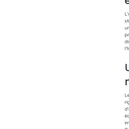
L
s
u
p
d
l
L
r
d
é
i