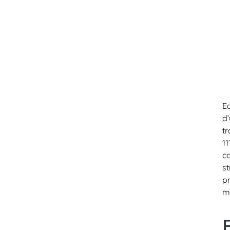
E
d
t
11
c
s
p
ma