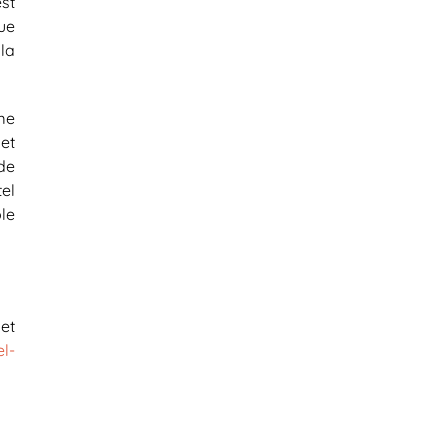
st
ue
 la
me
et
de
el
ble
t
l-