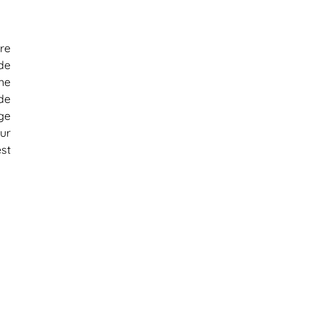
re
de
ne
de
ge
ur
st