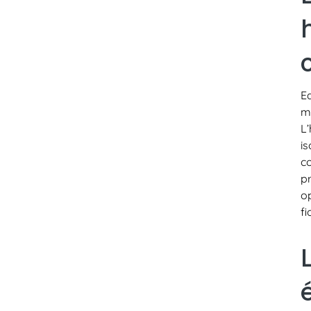
E
m
L
is
c
p
o
fi