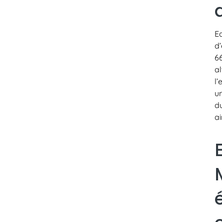
E
d
6
a
l
u
d
ai