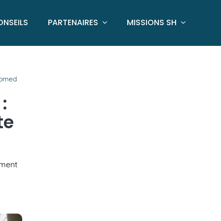
ONSEILS
PARTENAIRES
MISSIONS SH
uromed
:
te
ement