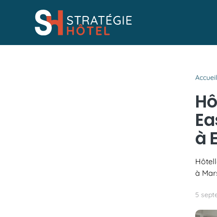
Passer
au
contenu
Accuei
Hô
Ea
à 
Hôtell
à Mars
5 sept