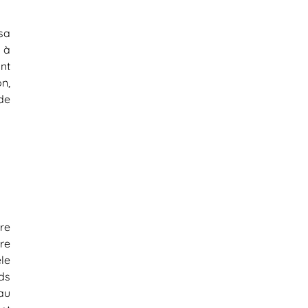
sa
 à
nt
n,
de
re
re
le
ds
au