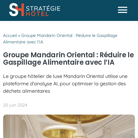
Passer
au
Tog
contenu
Actualités
Nav
Accueil
»
Groupe Mandarin Oriental : Réduire le Gaspillage
Analyses & conseils
Alimentaire avec l’IA
Partenaires
Groupe Mandarin Oriental : Réduire le
Gaspillage Alimentaire avec l’IA
Missions SH
Le groupe hôtelier de luxe Mandarin Oriental utilise une
plateforme d'analyse AI, pour optimiser la gestion des
déchets alimentaires
20 juin 2024