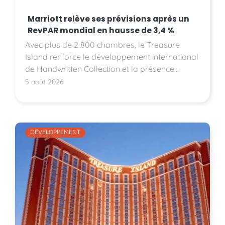
Marriott relève ses prévisions après un
RevPAR mondial en hausse de 3,4 %
Avec plus de 2 800 chambres, le Treasure
Island renforce le développement international
de Handwritten Collection et la présence
d'Accor sur le marché américain.
5 août 2026
DÉVELOPPEMENT