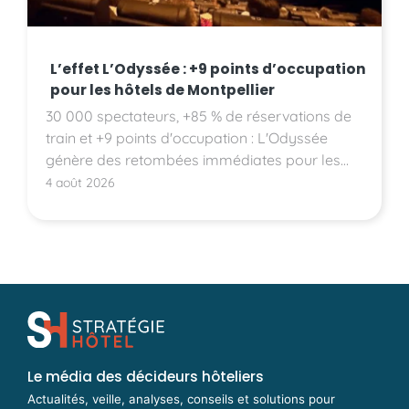
L’effet L’Odyssée : +9 points d’occupation
pour les hôtels de Montpellier
30 000 spectateurs, +85 % de réservations de
train et +9 points d'occupation : L'Odyssée
génère des retombées immédiates pour les
hôtels montpelliérains.
4 août 2026
Le média des décideurs hôteliers
Actualités, veille, analyses, conseils et solutions pour