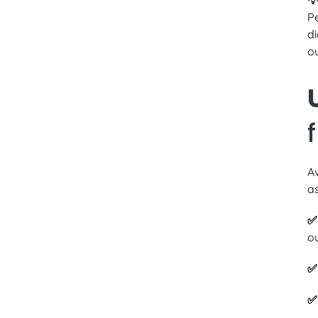
💡
P
d
ou
A
a
o
✅