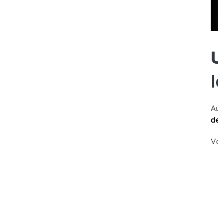
A
d
V