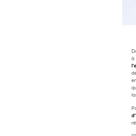
D
à
l
d
e
q
la
P
d
ré