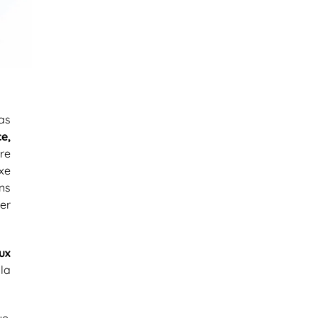
as
e,
re
xe
ns
er
ux
la