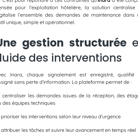
​ C’est pour répondre à ces contraintes qu’
Inara
a été conçu
ensée pour l’exploitation hôtelière, la solution centralise 
igitalise l’ensemble des demandes de maintenance dans 
til unique, simple et opérationnel.
Une gestion structurée
e
fluide des interventions
vec Inara, chaque signalement est enregistré, qualifié 
ssigné sans perte d’information. La plateforme permet de :
✅
centraliser les demandes issues de la réception, des étag
u des équipes techniques
✅
prioriser les interventions selon leur niveau d’urgence
attribuer les tâches et suivre leur avancement en temps réel