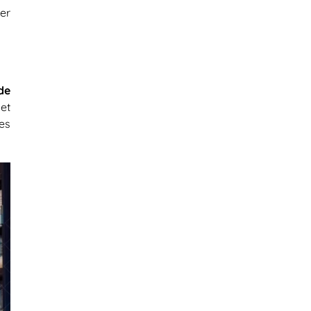
rer
de
et
es