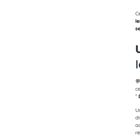
C
l
se
💬
ce
”
Un
d
a
ré