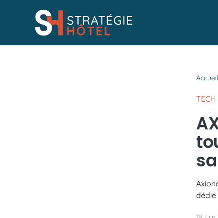
Passer
au
contenu
Accuei
TECH 
AX
to
sa
Axion
dédié 
19 juin