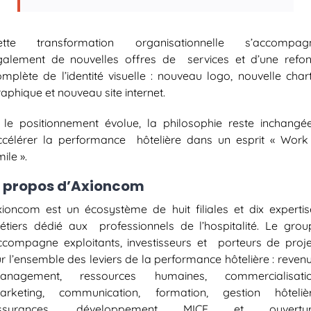
ette transformation organisationnelle s’accompag
galement de nouvelles offres de services et d’une refon
omplète de l’identité visuelle : nouveau logo, nouvelle char
aphique et nouveau site internet.
i le positionnement évolue, la philosophie reste inchangée
ccélérer la performance hôtelière dans un esprit « Work
ile ».
 propos d’Axioncom
xioncom est un écosystème de huit filiales et dix expertis
étiers dédié aux professionnels de l’hospitalité. Le grou
ccompagne exploitants, investisseurs et porteurs de proje
ur l’ensemble des leviers de la performance hôtelière : reven
anagement, ressources humaines, commercialisatio
arketing, communication, formation, gestion hôtelièr
ssurances, développement MICE et ouvertu