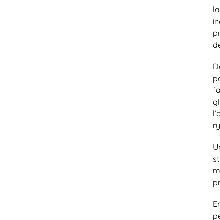
l
i
p
d
D
pé
f
g
l’
ry
U
s
m
pr
E
p