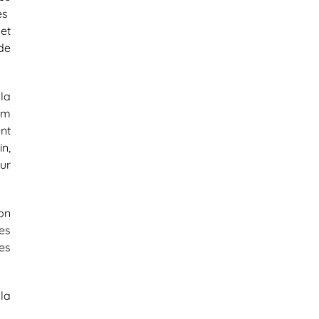
es
et
de
la
com
nt
n,
our
on
es
es
la