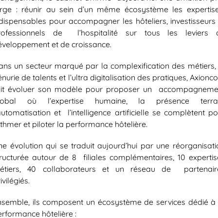
arge : réunir au sein d’un même écosystème les expertis
ndispensables pour accompagner les hôteliers, investisseurs 
rofessionnels de l’hospitalité sur tous les leviers 
éveloppement et de croissance.
ans un secteur marqué par la complexification des métiers, 
nurie de talents et l’ultra digitalisation des pratiques, Axion
ait évoluer son modèle pour proposer un accompagneme
lobal où l’expertise humaine, la présence terrai
automatisation et l’intelligence artificielle se complètent p
thmer et piloter la performance hôtelière.
ne évolution qui se traduit aujourd’hui par une réorganisati
tructurée autour de 8 filiales complémentaires, 10 expertis
étiers, 40 collaborateurs et un réseau de partenair
ivilégiés.
nsemble, ils composent un écosystème de services dédié à 
erformance hôtelière :