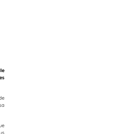
le
es
de
sa
ue
us