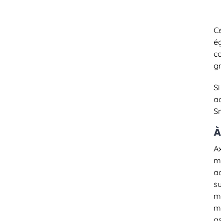
C
é
c
gr
S
a
Sm
À
A
m
a
s
m
m
a