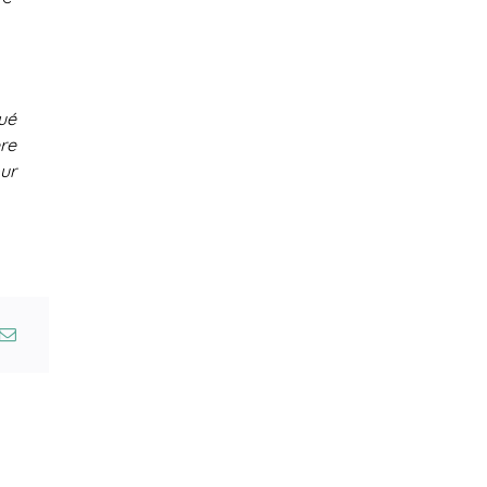
ué
re
ur