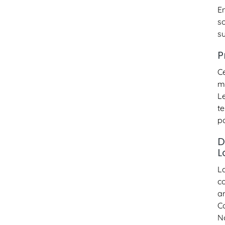
E
so
su
P
C
m
L
te
pa
D
L
L
c
a
C
N