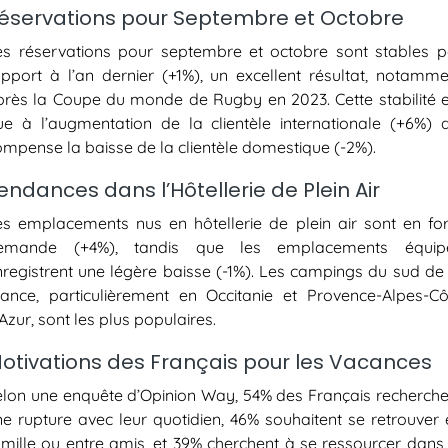
éservations pour Septembre et Octobre
es réservations pour septembre et octobre sont stables p
apport à l’an dernier (+1%), un excellent résultat, notamme
près la Coupe du monde de Rugby en 2023. Cette stabilité e
ue à l’augmentation de la clientèle internationale (+6%) q
ompense la baisse de la clientèle domestique (-2%).
endances dans l’Hôtellerie de Plein Air
es emplacements nus en hôtellerie de plein air sont en for
emande (+4%), tandis que les emplacements équip
nregistrent une légère baisse (-1%). Les campings du sud de 
rance, particulièrement en Occitanie et Provence-Alpes-Cô
Azur, sont les plus populaires.
otivations des Français pour les Vacances
elon une enquête d’Opinion Way, 54% des Français recherche
ne rupture avec leur quotidien, 46% souhaitent se retrouver 
amille ou entre amis, et 39% cherchent à se ressourcer dans 