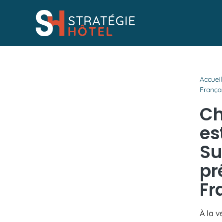
Passer
au
contenu
Accuei
França
Ch
es
Su
pr
Fr
À la v