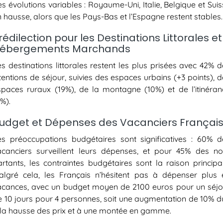
s évolutions variables : Royaume-Uni, Italie, Belgique et Sui
 hausse, alors que les Pays-Bas et l’Espagne restent stables.
rédilection pour les Destinations Littorales et
ébergements Marchands
s destinations littorales restent les plus prisées avec 42% 
tentions de séjour, suivies des espaces urbains (+3 points), 
spaces ruraux (19%), de la montagne (10%) et de l’itinéran
%).
udget et Dépenses des Vacanciers Françai
es préoccupations budgétaires sont significatives : 60% d
acanciers surveillent leurs dépenses, et pour 45% des no
artants, les contraintes budgétaires sont la raison principal
algré cela, les Français n’hésitent pas à dépenser plus 
acances, avec un budget moyen de 2100 euros pour un séjo
e 10 jours pour 4 personnes, soit une augmentation de 10% d
 la hausse des prix et à une montée en gamme.