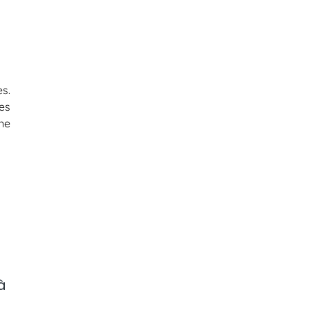
s.
es
une
à