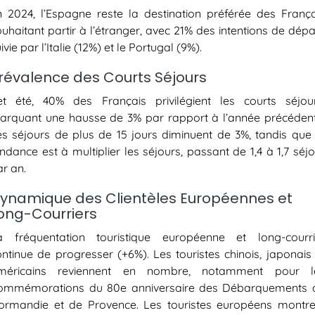
n 2024, l’Espagne reste la destination préférée des França
uhaitant partir à l’étranger, avec 21% des intentions de dépa
ivie par l’Italie (12%) et le Portugal (9%).
révalence des Courts Séjours
et été, 40% des Français privilégient les courts séjour
arquant une hausse de 3% par rapport à l’année précédent
es séjours de plus de 15 jours diminuent de 3%, tandis que 
ndance est à multiplier les séjours, passant de 1,4 à 1,7 séj
r an.
ynamique des Clientèles Européennes et
ong-Courriers
a fréquentation touristique européenne et long-courri
ontinue de progresser (+6%). Les touristes chinois, japonais 
méricains reviennent en nombre, notamment pour l
ommémorations du 80e anniversaire des Débarquements 
ormandie et de Provence. Les touristes européens montre