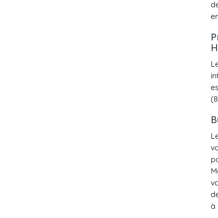
de
en
P
H
Le
in
e
(8
B
L
v
p
M
v
d
à