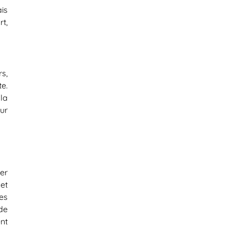
is
rt,
s,
e.
la
our
er
et
es
de
nt