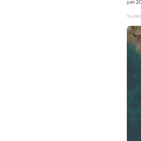
juin 2
9 juill