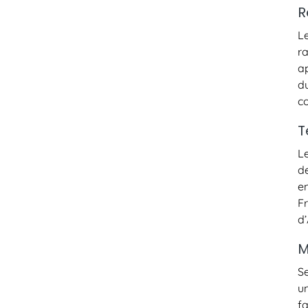
R
L
r
a
d
c
T
L
d
e
F
d’
M
S
u
f