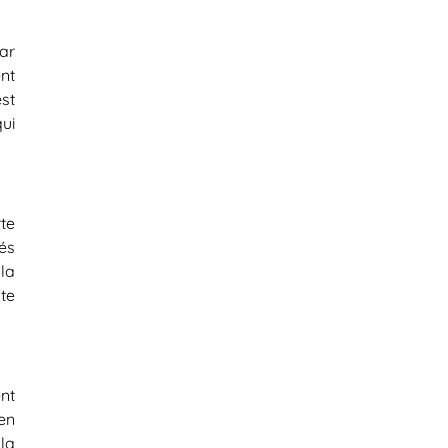
ar
nt
st
ui
te
és
la
te
nt
en
la