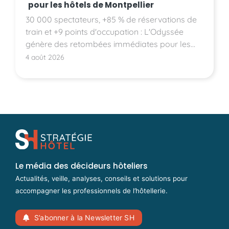
pour les hôtels de Montpellier
30 000 spectateurs, +85 % de réservations de
train et +9 points d'occupation : L'Odyssée
génère des retombées immédiates pour les
hôtels montpelliérains.
4 août 2026
Le média des décideurs hôteliers
Actualités, veille, analyses, conseils et solutions pour
accompagner les professionnels de l’hôtellerie.
S’abonner à la Newsletter SH