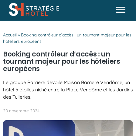
Passer
au
Tog
contenu
Actualités
Nav
Accueil
»
Booking contrôleur d’accès : un tournant majeur pour les
Analyses & conseils
hôteliers européens
Partenaires
Booking contrôleur d’accès : un
tournant majeur pour les hôteliers
Missions SH
européens
Le groupe Barrière dévoile Maison Barrière Vendôme, un
hôtel 5 étoiles niché entre la Place Vendôme et les Jardins
des Tuileries.
20 novembre 2024