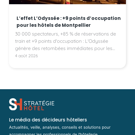
L’effet L’Odyssée : +9 points d’occupation
pour les hôtels de Montpellier
30 000 spectateurs, +85 % de réservations de
train et +9 points d'occupation : L'Odyssée
génère des retombées immédiates pour les
hôtels montpelliérains.
4 août 2026
Le média des décideurs hôteliers
Actualités, veille, analyses, conseils et solutions pour
accompagner les professionnels de l’hôtellerie.