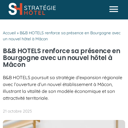
Passer
au
Tog
contenu
Actualités
Nav
Accueil
»
B&B HOTELS renforce sa présence en Bourgogne avec
Analyses & conseils
un nouvel hôtel à Mâcon
Partenaires
B&B HOTELS renforce sa présence en
Bourgogne avec un nouvel hôtel à
Missions SH
Mâcon
B&B HOTELS poursuit sa stratégie d’expansion régionale
avec l’ouverture d’un nouvel établissement à Mâcon,
illustrant la vitalité de son modèle économique et son
attractivité territoriale.
21 octobre 2025