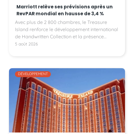
Marriott relève ses prévisions après un
RevPAR mondial en hausse de 3,4 %
Avec plus de 2 800 chambres, le Treasure
Island renforce le développement international
de Handwritten Collection et la présence
d'Accor sur le marché américain.
5 août 2026
DÉVELOPPEMENT