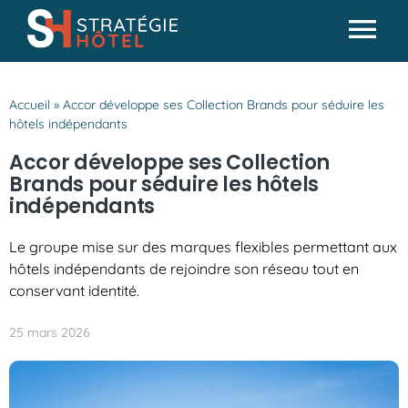
Passer
au
Tog
contenu
Actualités
Nav
Accueil
»
Accor développe ses Collection Brands pour séduire les
Analyses & conseils
hôtels indépendants
Partenaires
Accor développe ses Collection
Brands pour séduire les hôtels
Missions SH
indépendants
Le groupe mise sur des marques flexibles permettant aux
hôtels indépendants de rejoindre son réseau tout en
conservant identité.
25 mars 2026