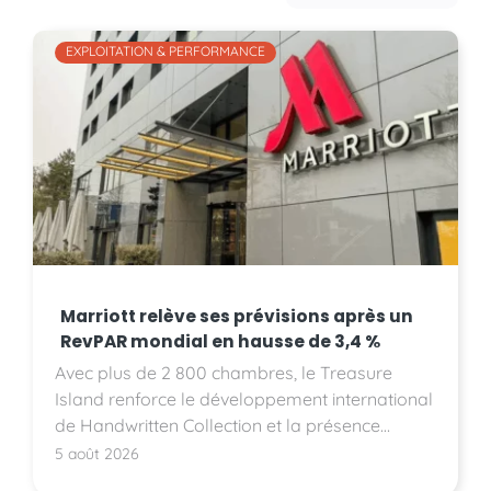
EXPLOITATION & PERFORMANCE
Marriott relève ses prévisions après un
RevPAR mondial en hausse de 3,4 %
Avec plus de 2 800 chambres, le Treasure
Island renforce le développement international
de Handwritten Collection et la présence
d'Accor sur le marché américain.
5 août 2026