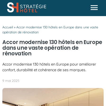
Passer
au
Tog
contenu
Actualités
Nav
Accueil
»
Accor modernise 130 hôtels en Europe dans une vaste
Analyses & conseils
opération de rénovation
Partenaires
Accor modernise 130 hôtels en Europe
dans une vaste opération de
Missions SH
rénovation
Accor modernise 130 hôtels en Europe pour améliorer
confort, durabilité et cohérence de ses marques.
9 mai 2025