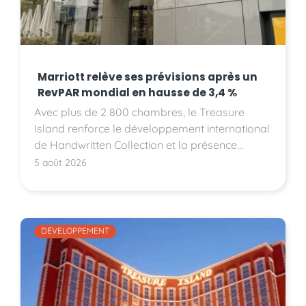
Marriott relève ses prévisions après un
RevPAR mondial en hausse de 3,4 %
Avec plus de 2 800 chambres, le Treasure
Island renforce le développement international
de Handwritten Collection et la présence
d'Accor sur le marché américain.
5 août 2026
DÉVELOPPEMENT