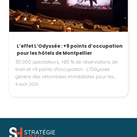
L’effet L’Odyssée : +9 points d’occupation
pour les hôtels de Montpellier
30 000 spectateurs, +85 % de réservations de
train et +9 points d'occupation : L'Odyssée
génère des retombées immédiates pour les
hôtels montpelliérains.
4 août 2026