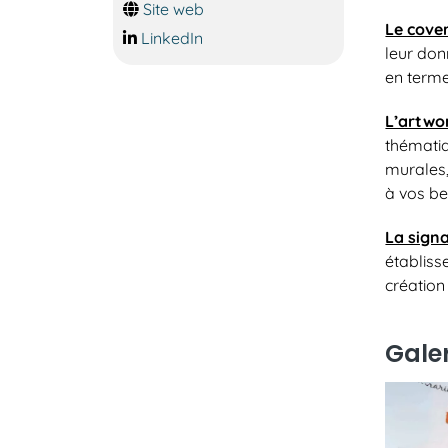
Site web
Le cover
LinkedIn
leur don
en terme
L’artwo
thématiq
murales,
à vos be
La signa
établiss
création 
Gale