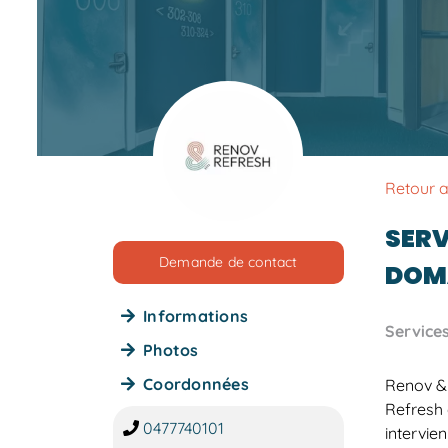
Retour 
SERV
Demande de contact
DOMA
Informations
Service
Photos
Coordonnées
Renov & 
Refresh 
0477740101
intervie