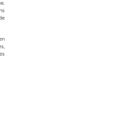
e.
ns
de
en
s,
es