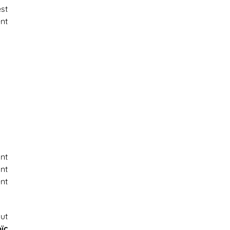
st
nt
nt
nt
nt
out
ïc