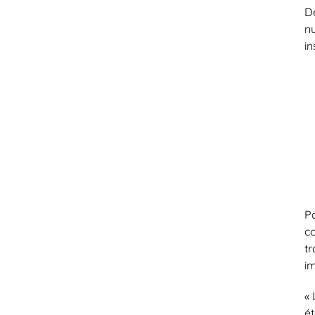
D
n
i
P
c
t
i
« 
é