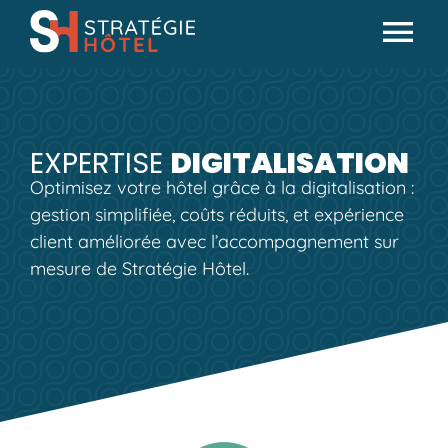
Passer
au
Tog
contenu
Actualités
Nav
Analyses & conseils
EXPERTISE
DIGITALISATION
Partenaires
Optimisez votre hôtel grâce à la digitalisation :
Missions SH
gestion simplifiée, coûts réduits, et expérience
client améliorée avec l’accompagnement sur
mesure de Stratégie Hôtel.