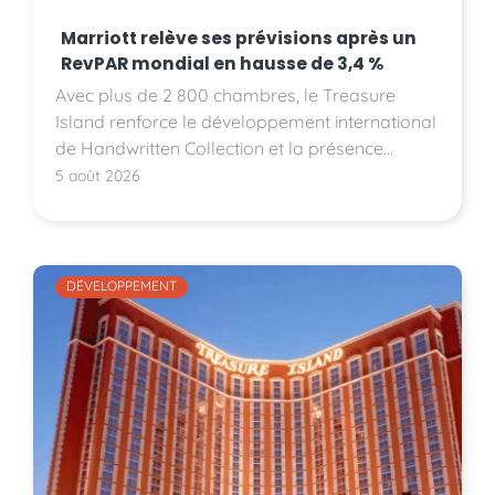
Marriott relève ses prévisions après un
RevPAR mondial en hausse de 3,4 %
Avec plus de 2 800 chambres, le Treasure
Island renforce le développement international
de Handwritten Collection et la présence
d'Accor sur le marché américain.
5 août 2026
DÉVELOPPEMENT