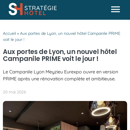
Passer
au
Tog
contenu
Actualités
Nav
Accueil
»
Aux portes de Lyon, un nouvel hôtel Campanile PRIME
Analyses & conseils
voit le jour !
Partenaires
Aux portes de Lyon, un nouvel hôtel
Campanile PRIME voit le jour !
Missions SH
Le Campanile Lyon Meyzieu Eurexpo ouvre en version
PRIME après une rénovation complète et ambitieuse.
20 mai 2026