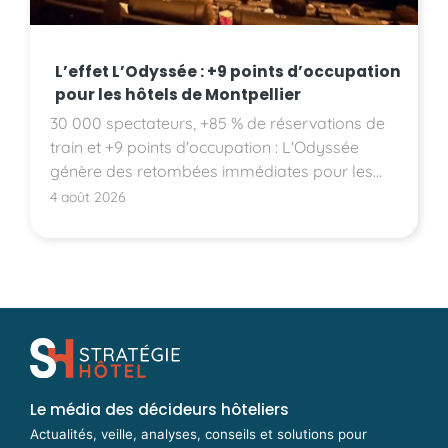
L’effet L’Odyssée : +9 points d’occupation
pour les hôtels de Montpellier
30 000 spectateurs, +85 % de réservations de
train et +9 points d'occupation : L'Odyssée
génère des retombées immédiates pour les
hôtels montpelliérains.
4 août 2026
Le média des décideurs hôteliers
Actualités, veille, analyses, conseils et solutions pour