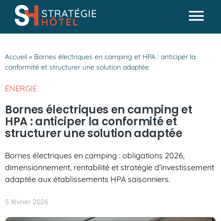
Passer
au
Tog
contenu
Actualités
Nav
Accueil
»
Bornes électriques en camping et HPA : anticiper la
Analyses & conseils
conformité et structurer une solution adaptée
Partenaires
ÉNERGIE
Missions SH
Bornes électriques en camping et
HPA : anticiper la conformité et
structurer une solution adaptée
Bornes électriques en camping : obligations 2026,
dimensionnement, rentabilité et stratégie d’investissement
adaptée aux établissements HPA saisonniers.
5 février 2026