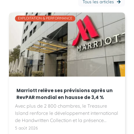
Tous les articles
EXPLOITATION & PERFORMANCE
Marriott relève ses prévisions après un
RevPAR mondial en hausse de 3,4 %
Avec plus de 2 800 chambres, le Treasure
Island renforce le développement international
de Handwritten Collection et la présence
d'Accor sur le marché américain.
5 août 2026